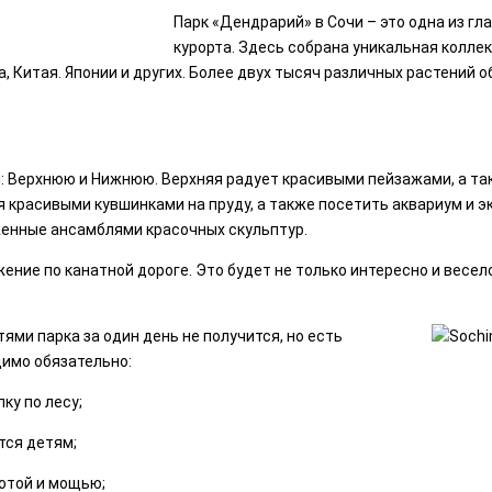
Парк «Дендрарий» в Сочи – это одна из г
курорта. Здесь собрана уникальная коллек
а, Китая. Японии и других. Более двух тысяч различных растени
и: Верхнюю и Нижнюю. Верхняя радует красивыми пейзажами, а 
 красивыми кувшинками на пруду, а также посетить аквариум и э
енные ансамблями красочных скульптур.
ние по канатной дороге. Это будет не только интересно и весел
и парка за один день не получится, но есть
димо обязательно:
ку по лесу;
тся детям;
отой и мощью;